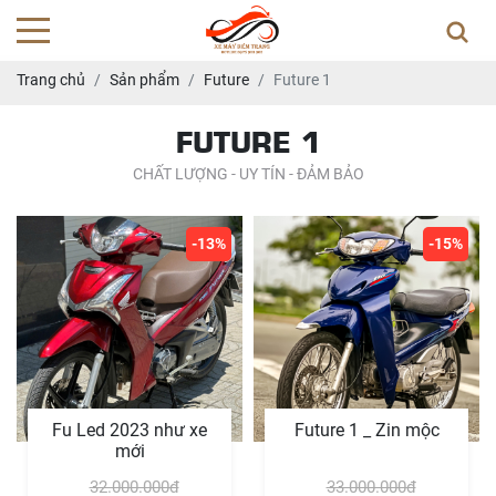
Trang chủ
Sản phẩm
Future
Future 1
FUTURE 1
CHẤT LƯỢNG - UY TÍN - ĐẢM BẢO
-13%
-15%
Fu Led 2023 như xe
Future 1 _ Zin mộc
mới
32.000.000đ
33.000.000đ