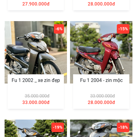
27.900.000đ
28.000.000đ
-6%
-15%
Fu 1 2002 _ xe zin đẹp
Fu 1 2004 - zin mộc
35.000.000đ
33.000.000đ
33.000.000đ
28.000.000đ
-19%
-18%