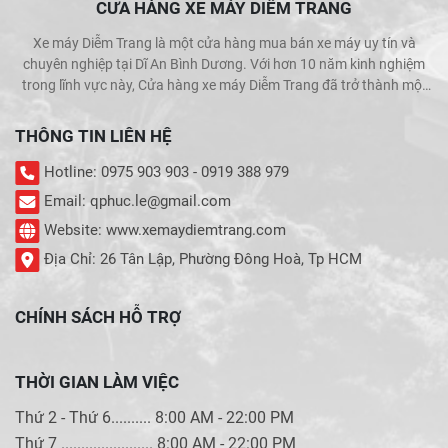
CỬA HÀNG XE MÁY DIỄM TRANG
Xe máy Diễm Trang là một cửa hàng mua bán xe máy uy tín và
chuyên nghiệp tại Dĩ An Bình Dương. Với hơn 10 năm kinh nghiệm
trong lĩnh vực này, Cửa hàng xe máy Diễm Trang đã trở thành một
trong những địa chỉ được khách hàng tin cậy và lựa chọn hàng đầu
khi muốn mua bán xe máy.
THÔNG TIN LIÊN HỆ
Hotline: 0975 903 903 - 0919 388 979
Email: qphuc.le@gmail.com
Website: www.xemaydiemtrang.com
Địa Chỉ: 26 Tân Lập, Phường Đông Hoà, Tp HCM
CHÍNH SÁCH HỖ TRỢ
THỜI GIAN LÀM VIỆC
Thứ 2 - Thứ 6.......... 8:00 AM - 22:00 PM
Thứ 7 ....................... 8:00 AM - 22:00 PM