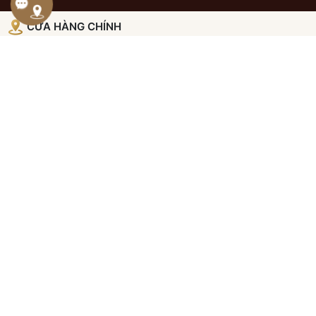
CỬA HÀNG CHÍNH
Địa chỉ:
26 Tân Lập, Phường Đông Hòa, Tp HCM